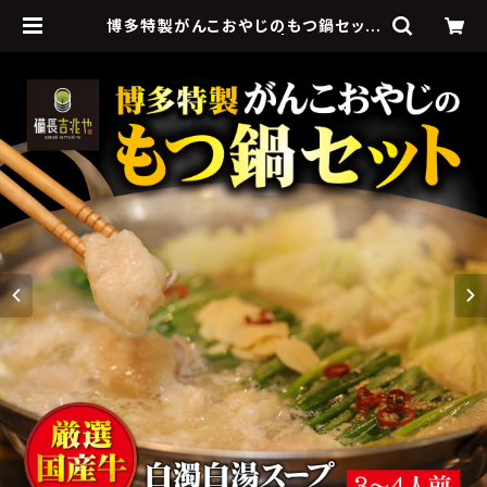
博多特製がんこおやじのもつ鍋セット
（3～4人前）×3セット | 備長吉兆や