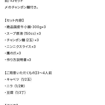
前）×3セット
〆のチャンポン麺付き。
【セット内容】
・絶品国産牛小腸・300g×3
・スープ原液（150cc）×3
・チャンポン麺（2玉）×3
・ニンニクスライス×3
・鷹の爪×3
・作り方説明書×3
【ご用意いただくもの】3～4人前
・キャベツ （1/2玉）
・ニラ （1/2束）
・豆腐 （1/3丁）