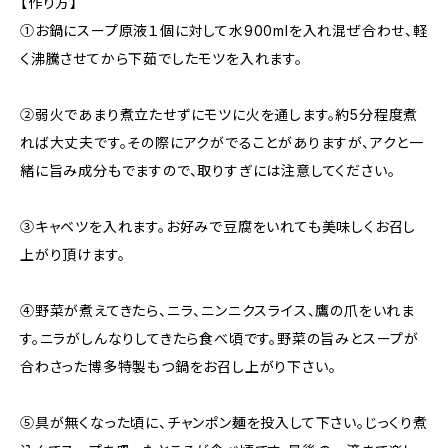
【作り方】
①お鍋にスープ原液１個に対して水900mlを入れ混ぜ合わせ、軽
く沸騰させてから下茹でしたモツを入れます。
②弱火であまり煮立たせずにモツに火を通します。約5分程度煮
れば大丈夫です。その際にアクがでることがありますが、アクと一
緒に旨み成分もでますので、取りすぎには注意してください。
③キャベツを入れます。お好みで豆腐をいれても美味しくお召し
上がり頂けます。
④野菜が煮えてきたら、ニラ、ニンニクスライス、鷹の爪をいれま
す。ニラがしんなりしてきたら食べ頃です。野菜の旨みとスープが
合わさった博多特製もつ鍋をお召し上がり下さい。
⑤具が無くなった頃に、チャンポン麺を投入して下さい。じっくり煮