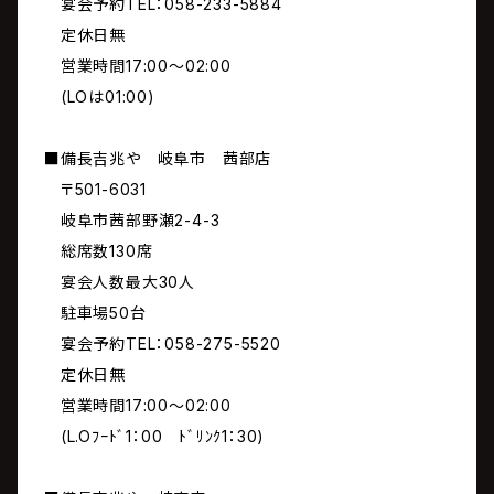
宴会予約TEL：058-233-5884
定休日無
営業時間17:00～02:00
(LOは01:00)
■備長吉兆や 岐阜市 茜部店
〒501-6031
岐阜市茜部野瀬2-4-3
総席数130席
宴会人数最大30人
駐車場50台
宴会予約TEL：058-275-5520
定休日無
営業時間17:00～02:00
(L.Oﾌｰﾄﾞ1：00 ﾄﾞﾘﾝｸ1：30)