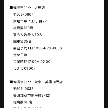
■備長吉兆や 大垣店
〒503-0804
大垣市中ノ江1丁目2-1
総席数130席
宴会人数最大30人
駐車場35台
宴会予約TEL：0584-73-0056
定休日無
営業時間17:00～02:00
(LO は01:00)
■備長吉兆や 岐阜 美濃加茂店
〒505-0037
美濃加茂市前平町3-121
総席数66席