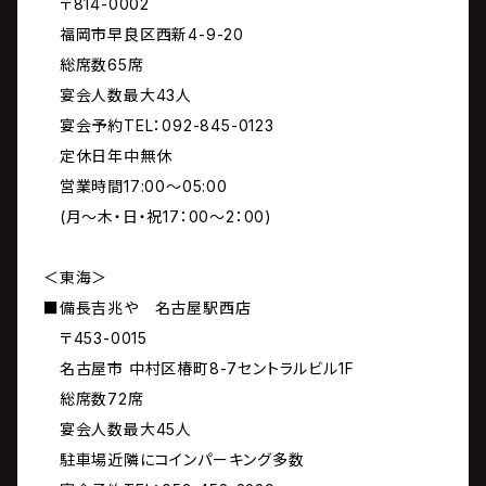
〒814-0002
福岡市早良区西新4-9-20
総席数65席
宴会人数最大43人
宴会予約TEL：092-845-0123
定休日年中無休
営業時間17:00～05:00
(月～木・日・祝17：00～2：00)
＜東海＞
■備長吉兆や 名古屋駅西店
〒453-0015
名古屋市 中村区椿町8-7セントラルビル1F
総席数72席
宴会人数最大45人
駐車場近隣にコインパーキング多数