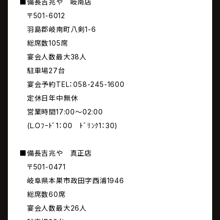
■備長吉兆や 岐南店
〒501-6012
羽島郡岐南町八剣1-6
総席数105席
宴会人数最大38人
駐車場27台
宴会予約TEL：058-245-1600
定休日年中無休
営業時間17:00～02:00
(L.Oﾌｰﾄﾞ1：00 ﾄﾞﾘﾝｸ1：30)
■備長吉兆や 真正店
〒501-0471
岐阜県本巣市政田字西浦1946
総席数60席
宴会人数最大26人