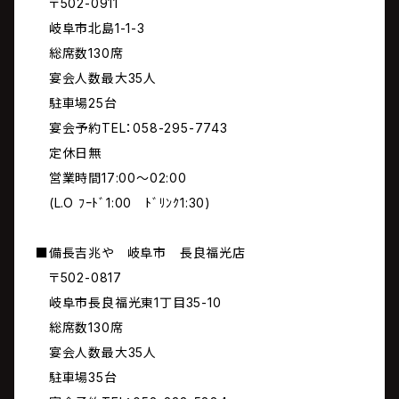
〒502-0911
岐阜市北島1-1-3
総席数130席
宴会人数最大35人
駐車場25台
宴会予約TEL：058-295-7743
定休日無
営業時間17:00～02:00
(L.O ﾌｰﾄﾞ1:00 ﾄﾞﾘﾝｸ1:30)
■備長吉兆や 岐阜市 長良福光店
〒502-0817
岐阜市長良福光東1丁目35-10
総席数130席
宴会人数最大35人
駐車場35台